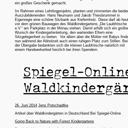
ein großes Geschenk gemacht.
Im Rahmen eines Lehrlingprojekts, planten und zimmerten die beide
Auszubildenenden Hans Neumann und Jakob Thiesbrummel in
Eigenregie eine schöne Sitzbank aus Kiefernholz. Diese darf ab heu
vor dem grünen Bauwagen des Waldkindergartens „Die Laubfrösche
e.V.“ am Parkplatz in der Mönau stehen. Damit erfüllt sich ein große
Wunsch der Kindergartenleitung, den wartenden Eltern eine
Sitzgelegenheit zu bieten. Vor allem aber die Mütter mit Babys find
nun während der Abholzeit auch einen ruhigen Platz zum Stillen. Bei
der Übergabe bedankten sich die kleinen Laubfrösche natürlich mit
einem Handwerkerlied herzlich bei ihren Spendern.
Spiegel-Onlin
Waldkindergä
26. Juni 2014
Jens Potschadtke
Artikel über Waldkindergärten in Deutschland Bei Spiegel-Online
Going Back to Nature with Forest Kindergartens