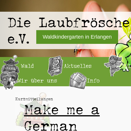
Die Laubfrösche
e.V.
Waldkindergarten in Erlangen
Wald
Aktuelles
Bi
Wir über uns
Info
Kurzmitteilungen
Make me a
German